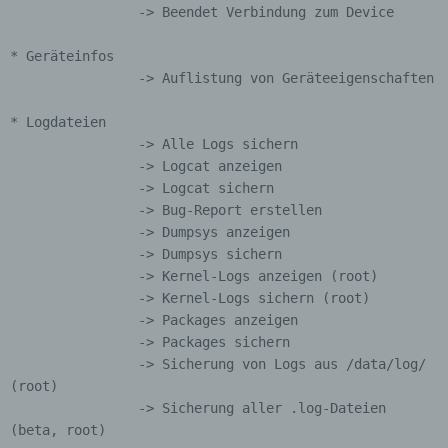
verstehen gibt, dass sie mit der Verarbeitung der
		-> Beendet Verbindung zum Device

sie betreffenden personenbezogenen Daten
einverstanden ist.
* Geräteinfos

		-> Auflistung von Geräteeigenschaften

Name und Anschrift des für die Verarbeitung
Verantwortlichen
* Logdateien

Verantwortlicher im Sinne der Datenschutz-
		-> Alle Logs sichern

Grundverordnung, sonstiger in den Mitgliedstaaten
		-> Logcat anzeigen

der Europäischen Union geltenden
		-> Logcat sichern

Datenschutzgesetze und anderer Bestimmungen
		-> Bug-Report erstellen

mit datenschutzrechtlichem Charakter ist die:
		-> Dumpsys anzeigen

Sven Herz
		-> Dumpsys sichern

		-> Kernel-Logs anzeigen (root)

Greisingstraße 19
		-> Kernel-Logs sichern (root)

		-> Packages anzeigen

88250 Weingarten
		-> Packages sichern

Deutschland
		-> Sicherung von Logs aus /data/log/ 
(root)

017656835695
		-> Sicherung aller .log-Dateien 
(beta, root)

E-Mail: herzsven@gmx.de