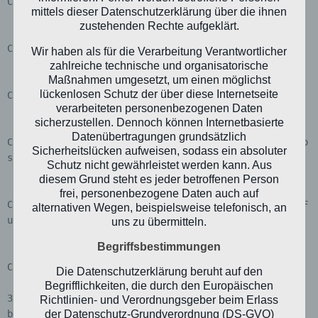
C:\Users\USERNAME\Desktop\SRLinker\main.c

mittels dieser Datenschutzerklärung über die ihnen
zustehenden Rechte aufgeklärt.
C:\Users\USERNAME\Desktop\SRLinker\Root.c

Wir haben als für die Verarbeitung Verantwortlicher
zahlreiche technische und organisatorische
Maßnahmen umgesetzt, um einen möglichst
lückenlosen Schutz der über diese Internetseite
C:\Users\USERNAME\Desktop\SRLinker\Actions\Backup.c

verarbeiteten personenbezogenen Daten
sicherzustellen. Dennoch können Internetbasierte
Datenübertragungen grundsätzlich
C:\Users\USERNAME\Desktop\SRLinker\Actions\DeviceInfo
Sicherheitslücken aufweisen, sodass ein absoluter
s.c

Schutz nicht gewährleistet werden kann. Aus
diesem Grund steht es jeder betroffenen Person
frei, personenbezogene Daten auch auf
C:\Users\USERNAME\Desktop\SRLinker\Actions\AuxiliaryF
alternativen Wegen, beispielsweise telefonisch, an
unctions.c

uns zu übermitteln.
Begriffsbestimmungen
C:\Users\USERNAME\Desktop\SRLinker\Logo\Logo.c

Die Datenschutzerklärung beruht auf den
Begrifflichkeiten, die durch den Europäischen
3)      Anschließend kann das Programm, wie oben 
Richtlinien- und Verordnungsgeber beim Erlass
der Datenschutz-Grundverordnung (DS-GVO)
beschrieben, gestartet und verwendet werden.