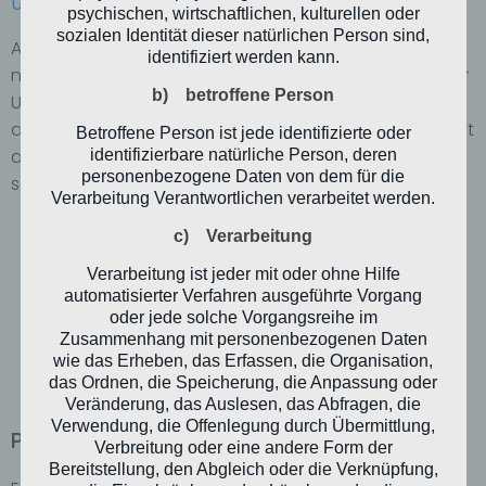
Ubuntuusers
entnommen werden.
psychischen, wirtschaftlichen, kulturellen oder
sozialen Identität dieser natürlichen Person sind,
Außerdem kann SRLinker auch unter Linux im Moment
identifiziert werden kann.
nur verwendet werden, wenn
ein einzelnes Gerät
per
b) betroffene Person
USB-Kabel angeschlossen ist. Bei mehreren
angeschlossenen Devices kann momentan noch nicht
Betroffene Person ist jede identifizierte oder
ausgewählt werden, mit welchem interagiert werden
identifizierbare natürliche Person, deren
personenbezogene Daten von dem für die
soll.
Verarbeitung Verantwortlichen verarbeitet werden.
c) Verarbeitung
Verarbeitung ist jeder mit oder ohne Hilfe
automatisierter Verfahren ausgeführte Vorgang
oder jede solche Vorgangsreihe im
Zusammenhang mit personenbezogenen Daten
wie das Erheben, das Erfassen, die Organisation,
das Ordnen, die Speicherung, die Anpassung oder
Veränderung, das Auslesen, das Abfragen, die
Verwendung, die Offenlegung durch Übermittlung,
Projekt unter Linux kompilieren
Verbreitung oder eine andere Form der
Bereitstellung, den Abgleich oder die Verknüpfung,