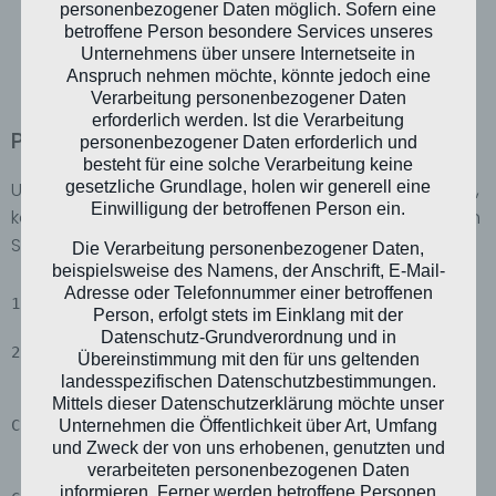
personenbezogener Daten möglich. Sofern eine
betroffene Person besondere Services unseres
Unternehmens über unsere Internetseite in
Anspruch nehmen möchte, könnte jedoch eine
Verarbeitung personenbezogener Daten
erforderlich werden. Ist die Verarbeitung
Projekt unter Windows kompilieren
personenbezogener Daten erforderlich und
besteht für eine solche Verarbeitung keine
gesetzliche Grundlage, holen wir generell eine
Um das Projekt zu kompilieren und eine EXE zu erstellen,
Einwilligung der betroffenen Person ein.
kann MinGW genutzt werden. Dafür sind die folgenden
Schritte nötig:
Die Verarbeitung personenbezogener Daten,
beispielsweise des Namens, der Anschrift, E-Mail-
Adresse oder Telefonnummer einer betroffenen
1)      Installation und Einrichtung von MinGW

Person, erfolgt stets im Einklang mit der
Datenschutz-Grundverordnung und in
2)      Kompiliere das Projekt mit gcc:

Übereinstimmung mit den für uns geltenden
landesspezifischen Datenschutzbestimmungen.
               gcc -o 
Mittels dieser Datenschutzerklärung möchte unser
Unternehmen die Öffentlichkeit über Art, Umfang
C:\Users\USERNAME\Desktop\SRLinker\SRLinker.exe

und Zweck der von uns erhobenen, genutzten und
verarbeiteten personenbezogenen Daten
informieren. Ferner werden betroffene Personen