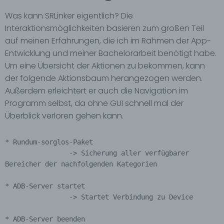
Mitgliedstaaten möglicherweise
Was kann SRLinker eigentlich? Die
personenbezogene Daten erhalten, gelten jedoch
Interaktionsmöglichkeiten basieren zum großen Teil
nicht als Empfänger.
auf meinen Erfahrungen, die ich im Rahmen der App-
j) Dritter
Entwicklung und meiner Bachelorarbeit benötigt habe.
Dritter ist eine natürliche oder juristische Person,
Um eine Übersicht der Aktionen zu bekommen, kann
Behörde, Einrichtung oder andere Stelle außer der
der folgende Aktionsbaum herangezogen werden.
betroffenen Person, dem Verantwortlichen, dem
Außerdem erleichtert er auch die Navigation im
Auftragsverarbeiter und den Personen, die unter
Programm selbst, da ohne GUI schnell mal der
der unmittelbaren Verantwortung des
Verantwortlichen oder des Auftragsverarbeiters
Überblick verloren gehen kann.
befugt sind, die personenbezogenen Daten zu
verarbeiten.
* Rundum-sorglos-Paket

k) Einwilligung
		-> Sicherung aller verfügbarer 
Bereicher der nachfolgenden Kategorien

Einwilligung ist jede von der betroffenen Person
freiwillig für den bestimmten Fall in informierter
* ADB-Server startet

Weise und unmissverständlich abgegebene
		-> Startet Verbindung zu Device	

Willensbekundung in Form einer Erklärung oder
einer sonstigen eindeutigen bestätigenden
Handlung, mit der die betroffene Person zu
* ADB-Server beenden
