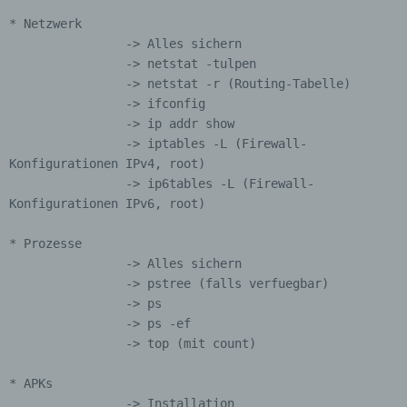
Cookies / SessionStorage / LocalStorage
* Netzwerk

		-> Alles sichern

Die Internetseiten verwenden teilweise so
		-> netstat -tulpen

genannte Cookies, LocalStorage und
		-> netstat -r (Routing-Tabelle)

SessionStorage. Dies dient dazu, unser Angebot
		-> ifconfig

nutzerfreundlicher, effektiver und sicherer zu
machen. Local Storage und SessionStorage ist
		-> ip addr show

eine Technologie, mit welcher ihr Browser Daten
		-> iptables -L (Firewall-
auf Ihrem Computer oder mobilen Gerät
Konfigurationen IPv4, root)

abspeichert. Cookies sind Textdateien, welche
		-> ip6tables -L (Firewall-
über einen Internetbrowser auf einem
Konfigurationen IPv6, root)

Computersystem abgelegt und gespeichert
werden. Sie können die Verwendung von Cookies,
* Prozesse

LocalStorage und SessionStorage durch
		-> Alles sichern

entsprechende Einstellung in Ihrem Browser
		-> pstree (falls verfuegbar)

verhindern.
		-> ps

Zahlreiche Internetseiten und Server verwenden
		-> ps -ef

Cookies. Viele Cookies enthalten eine sogenannte
		-> top (mit count)

Cookie-ID. Eine Cookie-ID ist eine eindeutige
Kennung des Cookies. Sie besteht aus einer
* APKs

Zeichenfolge, durch welche Internetseiten und
		-> Installation
