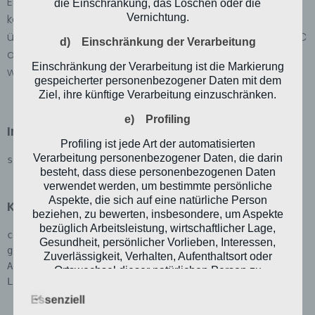
Es ist denkbar einfach, das Projekt unter Linux zu
die Einschränkung, das Löschen oder die
Vernichtung.
kompilieren. Dabei müssen zuerst alle nötigen Pakete
über das Terminal installiert und anschließend mit GCC
d) Einschränkung der Verarbeitung
die Kompilierung ausgeführt werden. Eine Möglichkeit
Einschränkung der Verarbeitung ist die Markierung
wird im Folgenden erläutert.
gespeicherter personenbezogener Daten mit dem
Ziel, ihre künftige Verarbeitung einzuschränken.
e) Profiling
Installation aller nötiger Pakete
Profiling ist jede Art der automatisierten
Verarbeitung personenbezogener Daten, die darin
sudo apt-get install build-essential 
besteht, dass diese personenbezogenen Daten
verwendet werden, um bestimmte persönliche
Aspekte, die sich auf eine natürliche Person
Kompilierung
beziehen, zu bewerten, insbesondere, um Aspekte
bezüglich Arbeitsleistung, wirtschaftlicher Lage,
cd <Pfad zum Ordner SRLinker>

Gesundheit, persönlicher Vorlieben, Interessen,
gcc -o SRLinker main.c Root.c Actions/Backup.c 
Zuverlässigkeit, Verhalten, Aufenthaltsort oder
Actions/AuxiliaryFunctions.c Actions/DeviceInfos.c 
Ortswechsel dieser natürlichen Person zu
Logo/Logo.c
analysieren oder vorherzusagen.
Essenziell
f) Pseudonymisierung