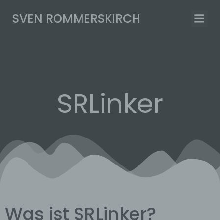
Zum
SVEN ROMMERSKIRCH
Inhalt
springen
SRLinker
Was ist SRLinker?