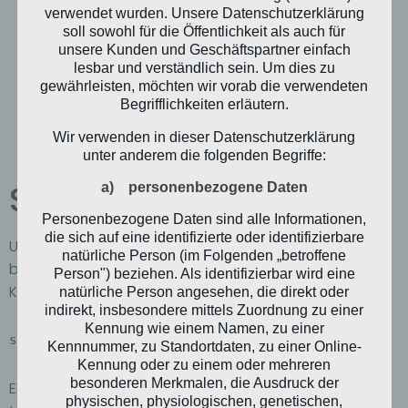
verwendet wurden. Unsere Datenschutzerklärung
soll sowohl für die Öffentlichkeit als auch für
unsere Kunden und Geschäftspartner einfach
lesbar und verständlich sein. Um dies zu
gewährleisten, möchten wir vorab die verwendeten
Begrifflichkeiten erläutern.
Wir verwenden in dieser Datenschutzerklärung
unter anderem die folgenden Begriffe:
SRLinker für Linux
a) personenbezogene Daten
Personenbezogene Daten sind alle Informationen,
die sich auf eine identifizierte oder identifizierbare
Um das Programm nutzen zu können wird die
ADB
natürliche Person (im Folgenden „betroffene
benötigt. Dieses Tool kann mit dem folgenden
Person") beziehen. Als identifizierbar wird eine
Kommandozeilenbefehl nachinstalliert werden:
natürliche Person angesehen, die direkt oder
indirekt, insbesondere mittels Zuordnung zu einer
Kennung wie einem Namen, zu einer
sudo apt-get install android-tools-adb
Kennnummer, zu Standortdaten, zu einer Online-
Kennung oder zu einem oder mehreren
besonderen Merkmalen, die Ausdruck der
Eine genauere Beschreibung kann der Webseite
physischen, physiologischen, genetischen,