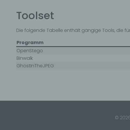
Veran
natür
Toolset
Stell
der V
Zweck
Die folgende Tabelle enthält gängige Tools, die f
Recht
bezie
nach 
Programm
werde
OpenStego
h) Au
Binwalk
GhostInTheJPEG
Auftr
Einri
des V
i) E
Empfä
Einri
werde
oder 
© 2026
Unter
Mitgl