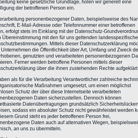
beitung keine gesetzliche Grundlage, holen wir generell eine
lligung der betroffenen Person ein.
erarbeitung personenbezogener Daten, beispielsweise des Na
nschrift, E-Mail-Adresse oder Telefonnummer einer betroffenen
n, erfolgt stets im Einklang mit der Datenschutz-Grundverordnu
n Übereinstimmung mit den für uns geltenden landesspezifisch
schutzbestimmungen. Mittels dieser Datenschutzerklärung mö
 Unternehmen die Öffentlichkeit über Art, Umfang und Zweck de
rhobenen, genutzten und verarbeiteten personenbezogenen Da
mieren. Ferner werden betroffene Personen mittels dieser
schutzerklärung über die ihnen zustehenden Rechte aufgeklärt
aben als für die Verarbeitung Verantwortlicher zahlreiche techn
rganisatorische Maßnahmen umgesetzt, um einen möglichst
nlosen Schutz der über diese Internetseite verarbeiteten
nenbezogenen Daten sicherzustellen. Dennoch können
netbasierte Datenübertragungen grundsätzlich Sicherheitslücke
isen, sodass ein absoluter Schutz nicht gewährleistet werden k
iesem Grund steht es jeder betroffenen Person frei,
nenbezogene Daten auch auf alternativen Wegen, beispielswe
s
onisch, an uns zu übermitteln.