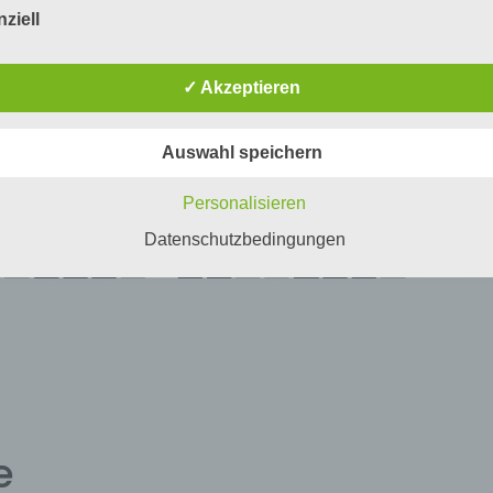
ziell
etroffene Person
fene Person ist jede identifizierte oder identifizierbare natürlich
✓ Akzeptieren
n, deren personenbezogene Daten von dem für die Verarbeitu
twortlichen verarbeitet werden.
Auswahl speichern
erarbeitung
beitung ist jeder mit oder ohne Hilfe automatisierter Verfahren
Personalisieren
führte Vorgang oder jede solche Vorgangsreihe im Zusammen
ersonenbezogenen Daten wie das Erheben, das Erfassen, die
Datenschutzbedingungen
isation, das Ordnen, die Speicherung, die Anpassung oder
derung, das Auslesen, das Abfragen, die Verwendung, die
legung durch Übermittlung, Verbreitung oder eine andere Form 
tstellung, den Abgleich oder die Verknüpfung, die Einschränkun
en oder die Vernichtung.
inschränkung der Verarbeitung
hränkung der Verarbeitung ist die Markierung gespeicherter
nenbezogener Daten mit dem Ziel, ihre künftige Verarbeitung
e
schränken.