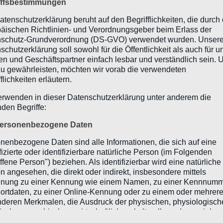
iffsbestimmungen
inen Beispiels zu zeigen, wird auf Grund des hohen Aufwan
atenschutzerklärung beruht auf den Begrifflichkeiten, die durch
 Prinzip wird jedoch auch bei ganzen Texten angewendet.
äischen Richtlinien- und Verordnungsgeber beim Erlass der
schutz-Grundverordnung (DS-GVO) verwendet wurden. Unser
01 00 10 00“ dargestellt. Da bei der beschriebenen Methode a
schutzerklärung soll sowohl für die Öffentlichkeit als auch für u
nformationsbits insgesamt drei Pixel benötigt:
n und Geschäftspartner einfach lesbar und verständlich sein.
zu gewährleisten, möchten wir vorab die verwendeten
flichkeiten erläutern.
erwenden in dieser Datenschutzerklärung unter anderem die
nden Begriffe:
ersonenbezogene Daten
nenbezogene Daten sind alle Informationen, die sich auf eine
ifizierte oder identifizierbare natürliche Person (im Folgenden
ffene Person") beziehen. Als identifizierbar wird eine natürliche
n angesehen, die direkt oder indirekt, insbesondere mittels
edes Farbkanals farblich hervorgehoben und eindeutig den 
nung zu einer Kennung wie einem Namen, zu einer Kennnumm
Nutzdaten später eingebettet werden. Werden nun die Bits
ortdaten, zu einer Online-Kennung oder zu einem oder mehrer
 auf der Rechten Seite – überschrieben, ergeben sich die na
deren Merkmalen, die Ausdruck der physischen, physiologisch
ischen, psychischen, wirtschaftlichen, kulturellen oder sozialen
tät dieser natürlichen Person sind, identifiziert werden kann.