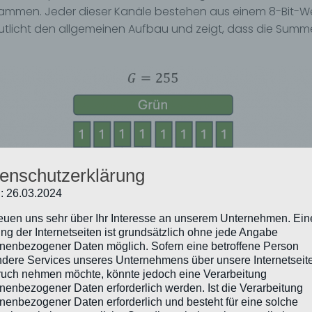
zusammen. Jeder dieser Kanäle bestehen aus einem 8-Bit-Wer
eutlicht den allgemeinen Aufbau und zeigt, dass die Summ
enschutzerklärung
: 26.03.2024
reuen uns sehr über Ihr Interesse an unserem Unternehmen. Ein
ng der Internetseiten ist grundsätzlich ohne jede Angabe
nenbezogener Daten möglich. Sofern eine betroffene Person
dere Services unseres Unternehmens über unsere Internetseite
uch nehmen möchte, könnte jedoch eine Verarbeitung
nenbezogener Daten erforderlich werden. Ist die Verarbeitung
ete steganographische Methode auf der gezielten Modifikati
nenbezogener Daten erforderlich und besteht für eine solche
tzen den geringsten Einfluss auf die visuelle Wahrnehmung