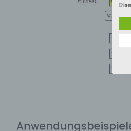
Essen
b) b
Betrof
Perso
Veran
c) V
Verar
ausge
mit p
Organ
Verän
Offen
Berei
Lösch
d) E
Einsc
perso
Anwendungsbeispiel
einzu