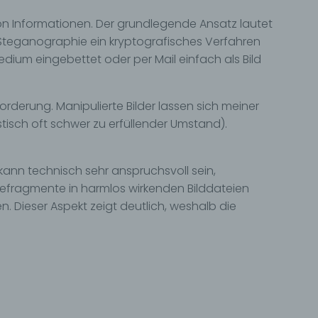
von Informationen. Der grundlegende Ansatz lautet
gener
 Steganographie ein kryptografisches Verfahren
wendet
dium eingebettet oder per Mail einfach als Bild
che
eben,
orderung. Manipulierte Bilder lassen sich meiner
el
istisch oft schwer zu erfüllender Umstand).
kann technisch sehr anspruchsvoll sein,
n
efragmente in harmlos wirkenden Bilddateien
en
ieser Aspekt zeigt deutlich, weshalb die
ichen
die
rbaren