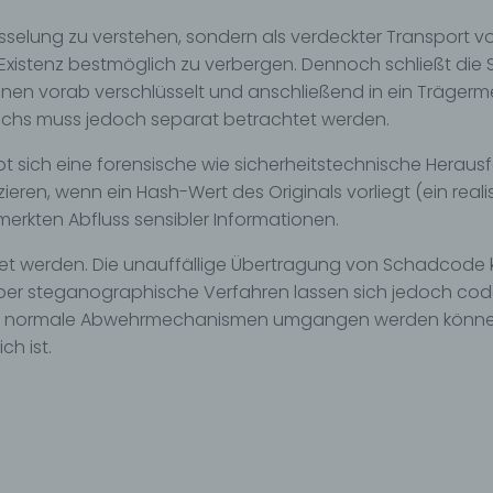
ofiling
üsselung zu verstehen, sondern als verdeckter Transport 
ling ist jede Art der automatisierten Verarbeitung personenbezo
Existenz bestmöglich zu verbergen. Dennoch schließt die
, die darin besteht, dass diese personenbezogenen Daten ver
nen vorab verschlüsselt und anschließend in ein Trägerme
n, um bestimmte persönliche Aspekte, die sich auf eine natürli
schs muss jedoch separat betrachtet werden.
n beziehen, zu bewerten, insbesondere, um Aspekte bezüglich
tsleistung, wirtschaftlicher Lage, Gesundheit, persönlicher Vorli
bt sich eine forensische wie sicherheitstechnische Herausf
essen, Zuverlässigkeit, Verhalten, Aufenthaltsort oder Ortswechs
r natürlichen Person zu analysieren oder vorherzusagen.
zieren, wenn ein Hash-Wert des Originals vorliegt (ein real
rkten Abfluss sensibler Informationen.
seudonymisierung
chtet werden. Die unauffällige Übertragung von Schadcode 
onymisierung ist die Verarbeitung personenbezogener Daten i
 Weise, auf welche die personenbezogenen Daten ohne
er steganographische Verfahren lassen sich jedoch cod
ziehung zusätzlicher Informationen nicht mehr einer spezifisch
ch normale Abwehrmechanismen umgangen werden können. D
ffenen Person zugeordnet werden können, sofern diese zusätzl
h ist.
mationen gesondert aufbewahrt werden und technischen und
isatorischen Maßnahmen unterliegen, die gewährleisten, dass 
nenbezogenen Daten nicht einer identifizierten oder identifizie
lichen Person zugewiesen werden.
rantwortlicher oder für die Verarbeitung Verantwortlicher