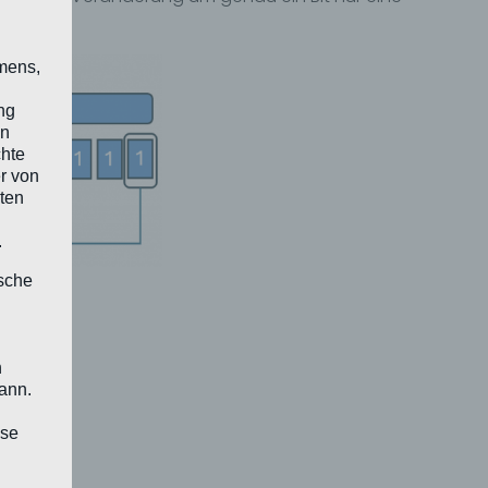
mens,
ng
en
chte
r von
ten
.
ische
n
ann.
ise