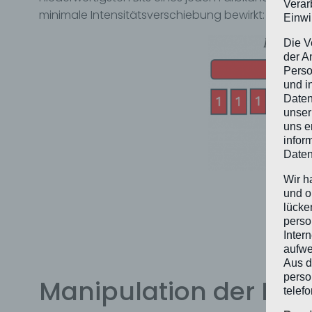
Verar
minimale Intensitätsverschiebung bewirkt:
Einwi
Die V
der A
Perso
und i
Daten
unser
uns e
infor
Daten
Wir h
und o
lücke
perso
Inter
aufwe
Aus d
perso
Manipulation der LSB
telef