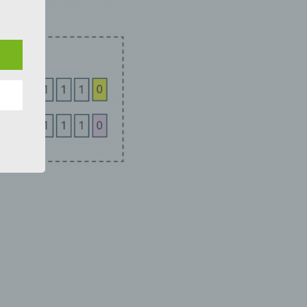
e
ng
hang
der
g, das