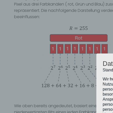
Pixel aus drei Farbkanälen ( rot, Grün und Blau) 
repräsentiert. Die nachfolgende Darstellung verd
beeinflussen:
Dat
Stand
Wir f
Nutzu
perso
beson
Anspr
perso
Wie oben bereits angedeutet, basiert eine verbreit
perso
niederwertigsten Bits eines jeden Farbkanals besi