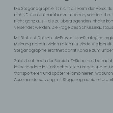
e) Pr
Die Steganographie ist nicht als Form der Verschl
Profi
nicht, Daten unknackbar zu machen, sondern ihre 
Daten
nicht ganz aus – die zu übertragenden Inhalte kön
werde
versendet werden. Die Frage des Schlüsselaustau
Perso
Arbei
Mit Blick auf Data-Leak-Prevention-Strategien ergi
Inter
diese
Meinung nach in vielen Fällen nur eindeutig identifi
Steganographie eröffnet damit Kanäle zum unbeme
f) P
Zuletzt soll noch der Bereich IT-Sicherheit betra
Pseud
einer
insbesondere in stark gehärteten Umgebungen. Üb
Hinzu
transportieren und später rekombinieren, wodur
betro
Auseinandersetzung mit Steganographie erforderlic
Infor
organ
perso
natür
g) Ve